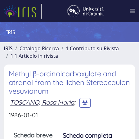
IRIS
IRIS
Catalogo Ricerca
1 Contributo su Rivista
1.1 Articolo in rivista
Methyl β-orcinolcarboxylate and
atranol from the lichen Stereocaulon
vesuvianum
TOSCANO, Rosa Maria
;
1986-01-01
Scheda breve
Scheda completa