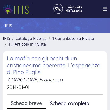
IRIS
IRIS
Catalogo Ricerca
1 Contributo su Rivista
1.1 Articolo in rivista
La mafia con gli occhi di un
cristianesimo coerente. L’esperienza
di Pino Puglisi
CONIGLIONE, Francesco
2014-01-01
Scheda breve
Scheda completa