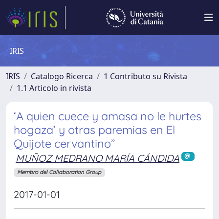
IRIS
IRIS
Catalogo Ricerca
1 Contributo su Rivista
1.1 Articolo in rivista
‘A quien cuece y amasa no le hurtes
hogaza’ y otras paremias en El
Quijote cervantino”
MUÑOZ MEDRANO MARÍA CÁNDIDA
Membro del Collaboration Group
2017-01-01