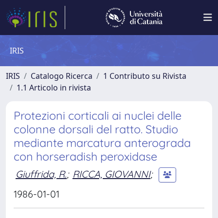
IRIS
IRIS
Catalogo Ricerca
1 Contributo su Rivista
1.1 Articolo in rivista
Protezioni corticali ai nuclei delle
colonne dorsali del ratto. Studio
mediante marcatura anterograda
con horseradish peroxidase
Giuffrida, R.
;
RICCA, GIOVANNI
;
1986-01-01