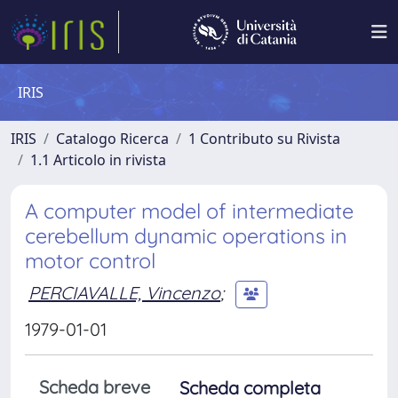
IRIS
IRIS
Catalogo Ricerca
1 Contributo su Rivista
1.1 Articolo in rivista
A computer model of intermediate
cerebellum dynamic operations in
motor control
PERCIAVALLE, Vincenzo
;
1979-01-01
Scheda breve
Scheda completa