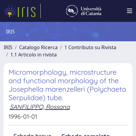
IRIS
IRIS
Catalogo Ricerca
1 Contributo su Rivista
1.1 Articolo in rivista
Micromorphology, microstructure
and functional morphology of the
Josephella marenzelleri (Polychaeta
Serpulidae) tube.
SANFILIPPO, Rossana
1996-01-01