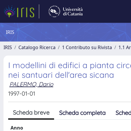
IRIS
IRIS
Catalogo Ricerca
1 Contributo su Rivista
1.1 Ar
I modellini di edifici a pianta cir
nei santuari dell'area sicana
PALERMO, Dario
1997-01-01
Scheda breve
Scheda completa
Sched
Anno