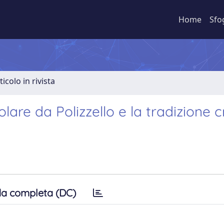
Home
Sfo
ticolo in rivista
colare da Polizzello e la tradizione 
a completa (DC)