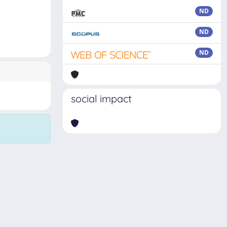
ND
ND
ND
social impact