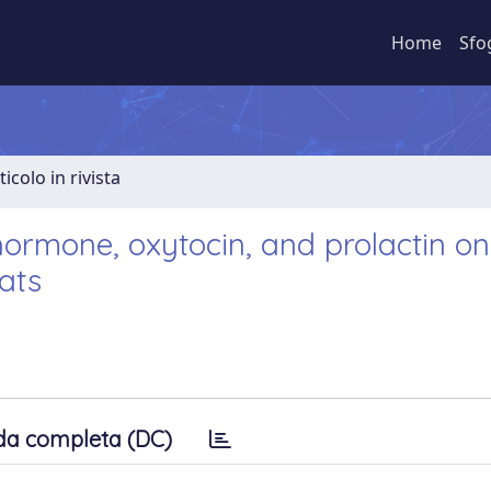
Home
Sfo
ticolo in rivista
 hormone, oxytocin, and prolactin on
ats
da completa (DC)