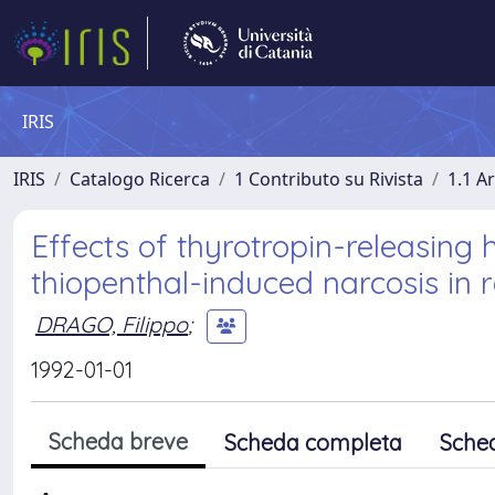
IRIS
IRIS
Catalogo Ricerca
1 Contributo su Rivista
1.1 Ar
Effects of thyrotropin-releasing
thiopenthal-induced narcosis in r
DRAGO, Filippo
;
1992-01-01
Scheda breve
Scheda completa
Sche