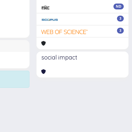
ND
3
3
social impact