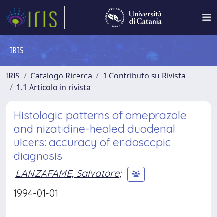
IRIS
IRIS
Catalogo Ricerca
1 Contributo su Rivista
1.1 Articolo in rivista
Histologic patterns of omeprazole
and nizatidine-healed duodenal
ulcers: accuracy of endoscopic
diagnosis
LANZAFAME, Salvatore
;
1994-01-01