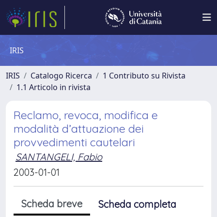
IRIS
IRIS
Catalogo Ricerca
1 Contributo su Rivista
1.1 Articolo in rivista
Reclamo, revoca, modifica e
modalità d’attuazione dei
provvedimenti cautelari
SANTANGELI, Fabio
2003-01-01
Scheda breve
Scheda completa