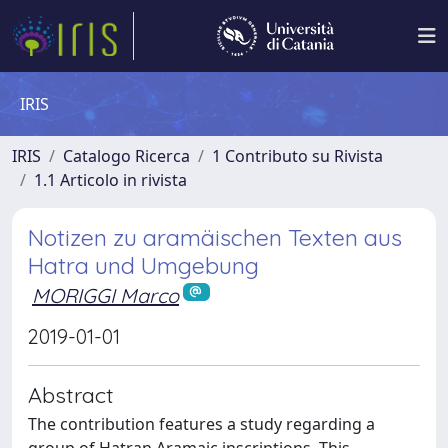
IRIS
IRIS
Catalogo Ricerca
1 Contributo su Rivista
1.1 Articolo in rivista
Notizen zu aramäischen Texten aus
Hatra und Umgebung
MORIGGI Marco
2019-01-01
Abstract
The contribution features a study regarding a
group of Hatran Aramaic inscriptions. This