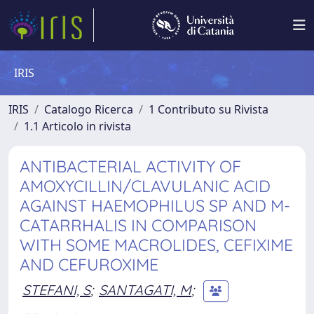
IRIS
IRIS
Catalogo Ricerca
1 Contributo su Rivista
1.1 Articolo in rivista
ANTIBACTERIAL ACTIVITY OF
AMOXYCILLIN/CLAVULANIC ACID
AGAINST HAEMOPHILUS SP AND M-
CATARRHALIS IN COMPARISON
WITH SOME MACROLIDES, CEFIXIME
AND CEFUROXIME
STEFANI, S
;
SANTAGATI, M
;