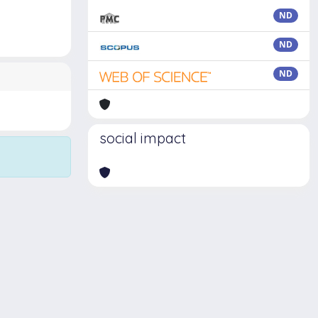
ND
ND
ND
social impact