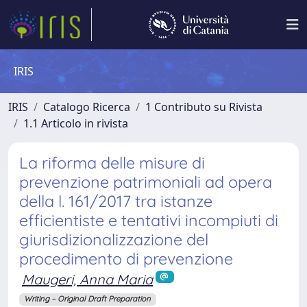
IRIS
IRIS
Catalogo Ricerca
1 Contributo su Rivista
1.1 Articolo in rivista
La riforma delle misure di
prevenzione patrimoniali ad opera
della l. 161/2017 tra istanze
efficientiste e tentativi incompiuti di
giurisdizionalizzazione del
procedimento di prevenzione
Maugeri, Anna Maria
Writing – Original Draft Preparation