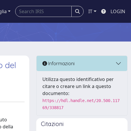
glia
IT
LOGIN
o del
Informazioni
Utilizza questo identificativo per
citare o creare un link a questo
documento:
https://hdl.handle.net/20.500.117
69/338817
tuto
Citazioni
o della