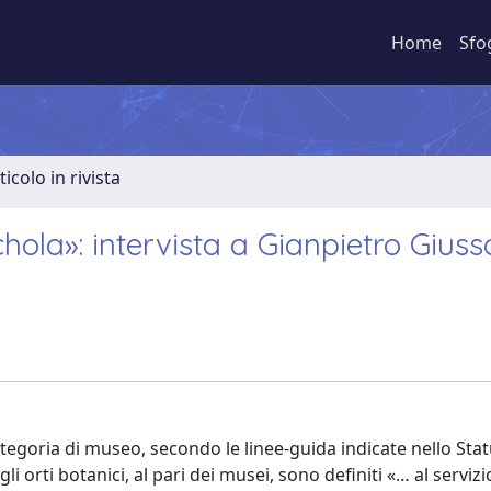
Home
Sfo
ticolo in rivista
hola»: intervista a Gianpietro Giuss
ategoria di museo, secondo le linee-guida indicate nello Sta
 orti botanici, al pari dei musei, sono definiti «… al servizi