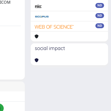
l’ICOM
ND
ND
ND
social impact
i