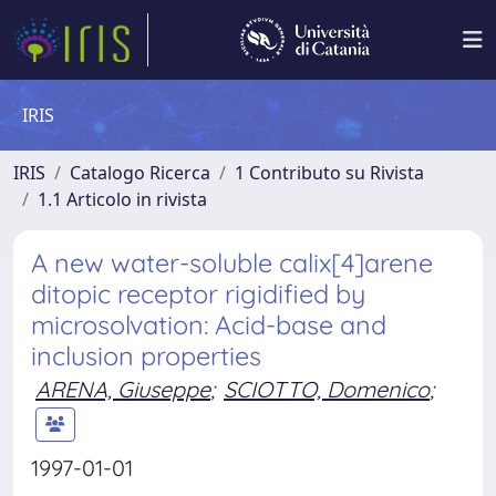
IRIS
IRIS
Catalogo Ricerca
1 Contributo su Rivista
1.1 Articolo in rivista
A new water-soluble calix[4]arene
ditopic receptor rigidified by
microsolvation: Acid-base and
inclusion properties
ARENA, Giuseppe
;
SCIOTTO, Domenico
;
1997-01-01