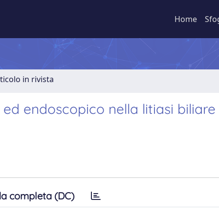
Home
Sfo
ticolo in rivista
d endoscopico nella litiasi biliare
a completa (DC)