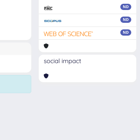
ND
ND
ND
social impact