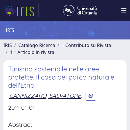
IRIS
IRIS
Catalogo Ricerca
1 Contributo su Rivista
1.1 Articolo in rivista
Turismo sostenibile nelle aree
protette. Il caso del parco naturale
dell'Etna
CANNIZZARO, SALVATORE
;
2011-01-01
Abstract