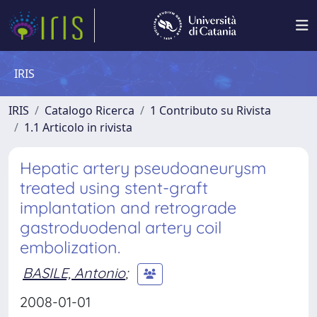
IRIS
IRIS
Catalogo Ricerca
1 Contributo su Rivista
1.1 Articolo in rivista
Hepatic artery pseudoaneurysm
treated using stent-graft
implantation and retrograde
gastroduodenal artery coil
embolization.
BASILE, Antonio
;
2008-01-01