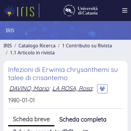
IRIS
IRIS
Catalogo Ricerca
1 Contributo su Rivista
1.1 Articolo in rivista
Infezioni di Erwinia chrysanthemi su
talee di crisantemo
DAVINO, Mario
;
LA ROSA, Rosa
;
1980-01-01
Scheda breve
Scheda completa