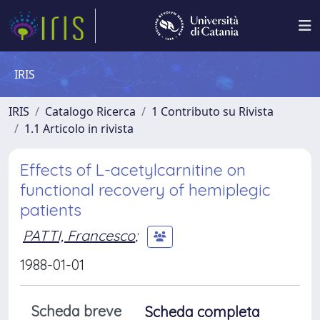
IRIS
IRIS
Catalogo Ricerca
1 Contributo su Rivista
1.1 Articolo in rivista
Effects of L-acetylcarnitine on
functional recovery of hemiplegic
patients
PATTI, Francesco
;
1988-01-01
Scheda breve
Scheda completa