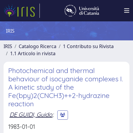
IRIS
IRIS
Catalogo Ricerca
1 Contributo su Rivista
1.1 Articolo in rivista
Photochemical and thermal
behaviour of isocyanide complexes I.
A kinetic study of the
Fe(bpy)2(CNCH3)++2-hydrazine
reaction
DE GUIDI, Guido
;
1983-01-01