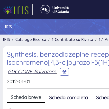
IRIS
IRIS
Catalogo Ricerca
1 Contributo su Rivista
1.1 Ar
Synthesis, benzodiazepine recep
isochromeno[4,3-c]pyrazol-5(1H)
GUCCIONE, Salvatore
;
2012-01-01
Scheda breve
Scheda completa
Sched