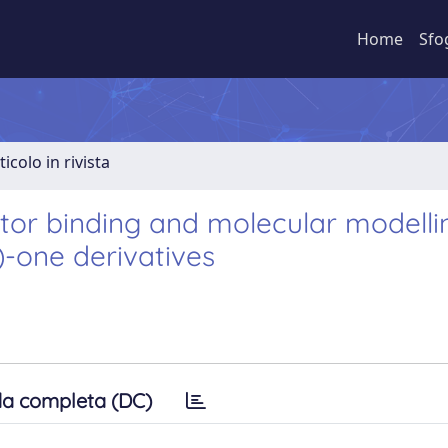
Home
Sfo
ticolo in rivista
tor binding and molecular modelli
-one derivatives
a completa (DC)