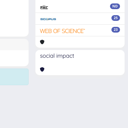
ND
25
23
social impact