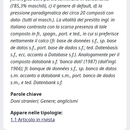
(l’85,3% maschili), c) il genere di default, d) la
pressione paradigmatica dei circa 20 composti con
data- (tutti al masch.). La vitalità del prestito ingl. in
italiano contrasta con la scarsa presenza di tale
composto in fr., spagn., port. e ted., in cui si preferisce
nettamente il calco (fr. base de données s.f., sp. base
de datos s.f., port. base de dados s.f.; ted. Datenbasis
s.f., ecc. accanto a Database s.f.). Analogamente per il
composto databank s.f. ‘banca dati’ (1987) (dall’ingl.
1966); fr. banque de données s.f., sp. banco de datos
s.m. accanto a databank s.m., port. banco de dados
s.m., e ted. Datenbank s.f.
Parole chiave
Doni stranieri; Genere; anglicismi
Appare nelle tipologie:
1.1 Articolo in rivista