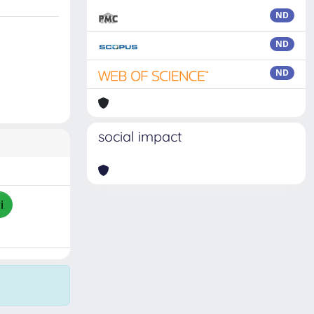
ND
ND
ND
social impact
i