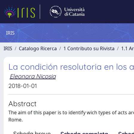
IRIS
IRIS
Catalogo Ricerca
1 Contributo su Rivista
1.1 Ar
La condición resolutoria en los a
Eleonora Nicosia
2018-01-01
Abstract
The aim of this paper is to identify wich types of acts a
Rome.
Scheda breve