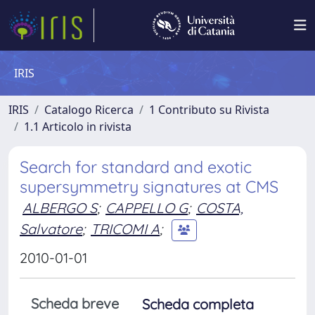
IRIS
IRIS
Catalogo Ricerca
1 Contributo su Rivista
1.1 Articolo in rivista
Search for standard and exotic
supersymmetry signatures at CMS
ALBERGO S
;
CAPPELLO G
;
COSTA,
Salvatore
;
TRICOMI A
;
2010-01-01
Scheda breve
Scheda completa