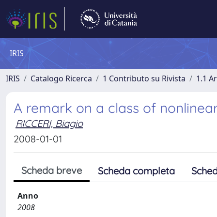
IRIS
IRIS
Catalogo Ricerca
1 Contributo su Rivista
1.1 Ar
A remark on a class of nonlinea
RICCERI, Biagio
2008-01-01
Scheda breve
Scheda completa
Sched
Anno
2008