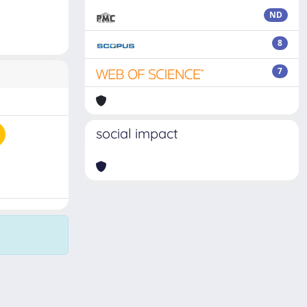
ND
8
7
social impact