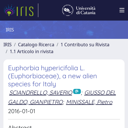
IRIS
IRIS
Catalogo Ricerca
1 Contributo su Rivista
1.1 Articolo in rivista
Euphorbia hypericifolia L.
(Euphorbiaceae), a new alien
species for Italy
SCIANDRELLO, SAVERIO
;
GIUSSO DEL
GALDO, GIANPIETRO
;
MINISSALE, Pietro
2016-01-01
Abstract