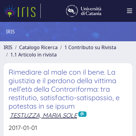
IRIS
IRIS
Catalogo Ricerca
1 Contributo su Rivista
1.1 Articolo in rivista
Rimediare al male con il bene. La
giustizia e il perdono della vittima
nell’età della Controriforma: tra
restitutio, satisfactio-satispassio, e
potestas in se ipsum
TESTUZZA, MARIA SOLE
2017-01-01