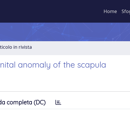
Home
Sfo
ticolo in rivista
nital anomaly of the scapula
da completa (DC)