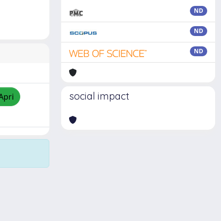
ND
ND
ND
social impact
Apri