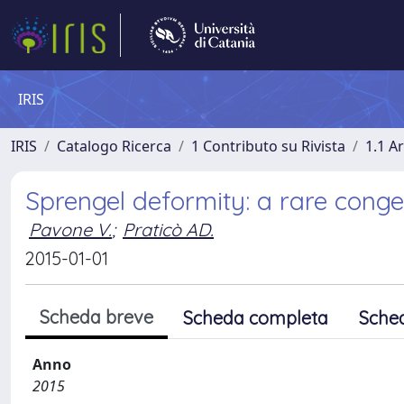
IRIS
IRIS
Catalogo Ricerca
1 Contributo su Rivista
1.1 Ar
Sprengel deformity: a rare conge
Pavone V.
;
Praticò AD.
2015-01-01
Scheda breve
Scheda completa
Sche
Anno
2015