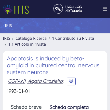
IRIS
IRIS
Catalogo Ricerca
1 Contributo su Rivista
1.1 Articolo in rivista
Apoptosis is induced by beta-
amyloid in cultured central nervous
system neurons
COPANI, Agata Graziella
;
1993-01-01
Scheda breve
Scheda completa