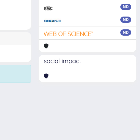
ND
ND
ND
social impact