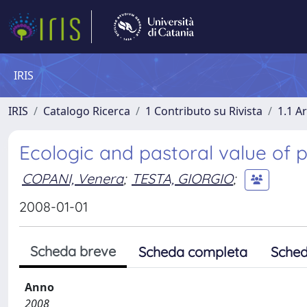
IRIS
IRIS
Catalogo Ricerca
1 Contributo su Rivista
1.1 Ar
Ecologic and pastoral value of p
COPANI, Venera
;
TESTA, GIORGIO
;
2008-01-01
Scheda breve
Scheda completa
Sched
Anno
2008