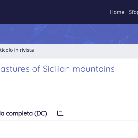
Home
Sfo
ticolo in rivista
astures of Sicilian mountains
a completa (DC)