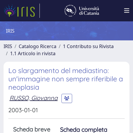
IRIS
IRIS
Catalogo Ricerca
1 Contributo su Rivista
1.1 Articolo in rivista
Lo slargamento del mediastino:
un'immagine non sempre riferibile a
neoplasia
RUSSO, Giovanna
2003-01-01
Scheda breve
Scheda completa