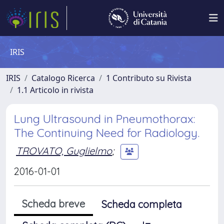
IRIS
IRIS
Catalogo Ricerca
1 Contributo su Rivista
1.1 Articolo in rivista
Lung Ultrasound in Pneumothorax:
The Continuing Need for Radiology.
TROVATO, Guglielmo
;
2016-01-01
Scheda breve
Scheda completa