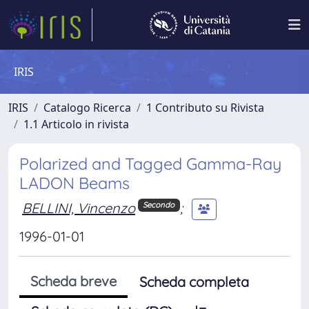
IRIS
IRIS
Catalogo Ricerca
1 Contributo su Rivista
1.1 Articolo in rivista
Polarized and Tagged Gamma-Ray
LADON Beams
BELLINI, Vincenzo
;
Secondo
1996-01-01
Scheda breve
Scheda completa