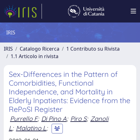
IRIS
IRIS
Catalogo Ricerca
1 Contributo su Rivista
1.1 Articolo in rivista
Sex-Differences in the Pattern of
Comorbidities, Functional
Independence, and Mortality in
Elderly Inpatients: Evidence from the
RePoSI Register
Purrello F
;
Di Pino A
;
Piro S
;
Zanoli
L
;
Malatino L
;