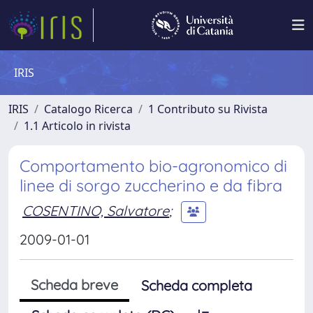
IRIS
IRIS
Catalogo Ricerca
1 Contributo su Rivista
1.1 Articolo in rivista
Comportamento bio-agronomico di
linee di sorgo zuccherino e da fibra
COSENTINO, Salvatore
;
2009-01-01
Scheda breve
Scheda completa