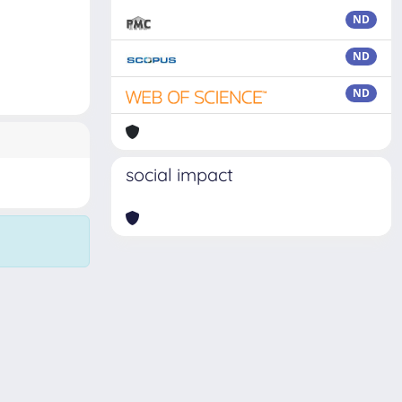
ND
ND
ND
social impact