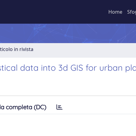
Home
Sfo
ticolo in rivista
stical data into 3d GIS for urban pl
a completa (DC)