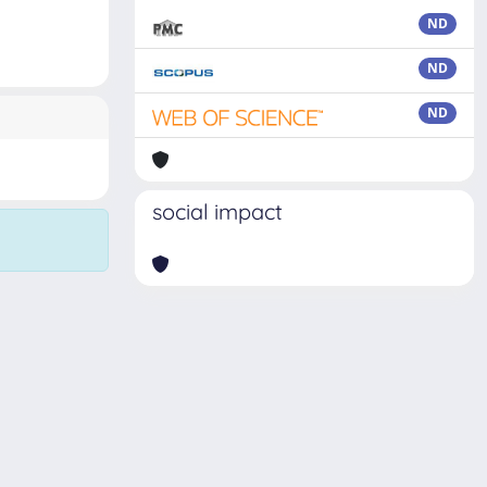
ND
ND
ND
social impact