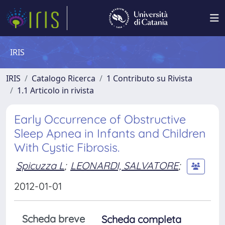
IRIS
IRIS
Catalogo Ricerca
1 Contributo su Rivista
1.1 Articolo in rivista
Early Occurrence of Obstructive
Sleep Apnea in Infants and Children
With Cystic Fibrosis.
Spicuzza L
;
LEONARDI, SALVATORE
;
2012-01-01
Scheda breve
Scheda completa