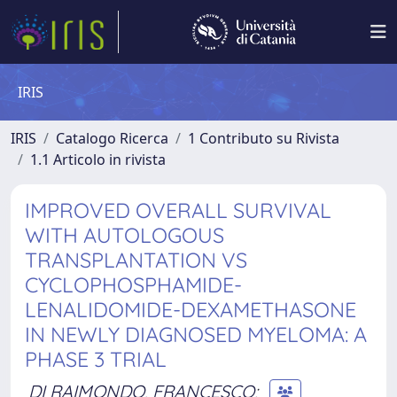
IRIS
IRIS
Catalogo Ricerca
1 Contributo su Rivista
1.1 Articolo in rivista
IMPROVED OVERALL SURVIVAL
WITH AUTOLOGOUS
TRANSPLANTATION VS
CYCLOPHOSPHAMIDE-
LENALIDOMIDE-DEXAMETHASONE
IN NEWLY DIAGNOSED MYELOMA: A
PHASE 3 TRIAL
DI RAIMONDO, FRANCESCO
;