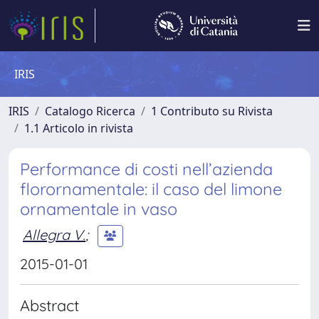
IRIS
IRIS
Catalogo Ricerca
1 Contributo su Rivista
1.1 Articolo in rivista
Performance di costi nell’azienda
florornamentale: il caso del limone
ornamentale in vaso
Allegra V.
;
2015-01-01
Abstract