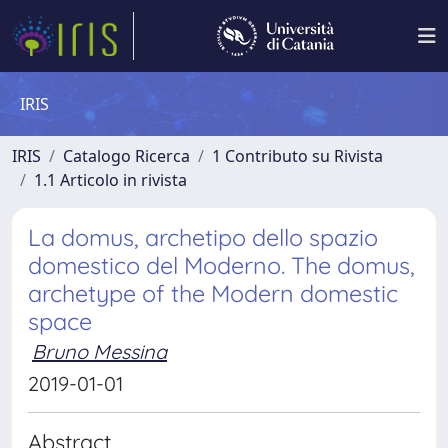
IRIS
IRIS
Catalogo Ricerca
1 Contributo su Rivista
1.1 Articolo in rivista
La domus, archetipo dello spazio
domestico del Moderno. The domus,
archetype of the Modern domestic
space
Bruno Messina
2019-01-01
Abstract