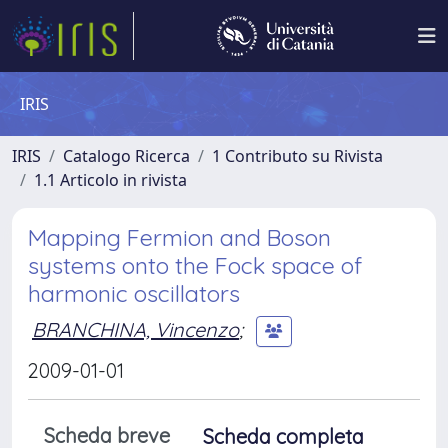
IRIS
IRIS
Catalogo Ricerca
1 Contributo su Rivista
1.1 Articolo in rivista
Mapping Fermion and Boson
systems onto the Fock space of
harmonic oscillators
BRANCHINA, Vincenzo
;
2009-01-01
Scheda breve
Scheda completa