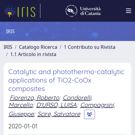
IRIS
IRIS
Catalogo Ricerca
1 Contributo su Rivista
1.1 Articolo in rivista
Catalytic and photothermo-catalytic
applications of TiO2-CoOx
composites
Fiorenza, Roberto
;
Condorelli,
Marcello
;
D'URSO, LUISA
;
Compagnini,
Giuseppe
;
Scire, Salvatore
2020-01-01