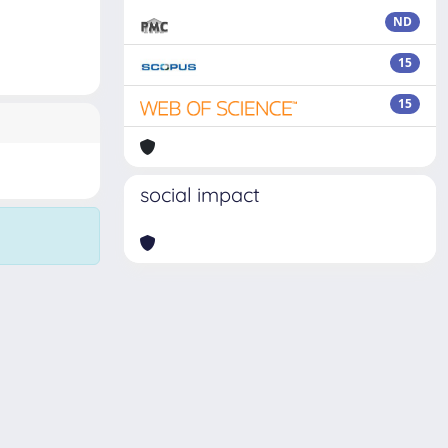
ND
15
15
social impact