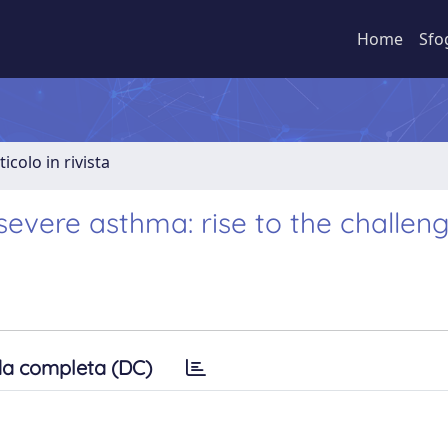
Home
Sfo
ticolo in rivista
severe asthma: rise to the challen
a completa (DC)