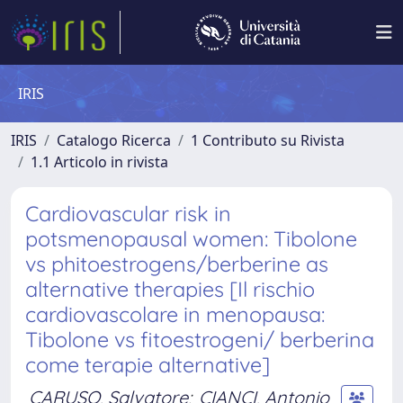
IRIS
IRIS
Catalogo Ricerca
1 Contributo su Rivista
1.1 Articolo in rivista
Cardiovascular risk in
potsmenopausal women: Tibolone
vs phitoestrogens/berberine as
alternative therapies [Il rischio
cardiovascolare in menopausa:
Tibolone vs fitoestrogeni/ berberina
come terapie alternative]
CARUSO, Salvatore
;
CIANCI, Antonio