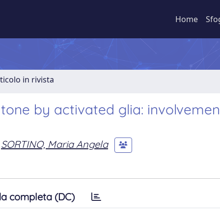
Home
Sfo
ticolo in rivista
tone by activated glia: involvemen
SORTINO, Maria Angela
a completa (DC)