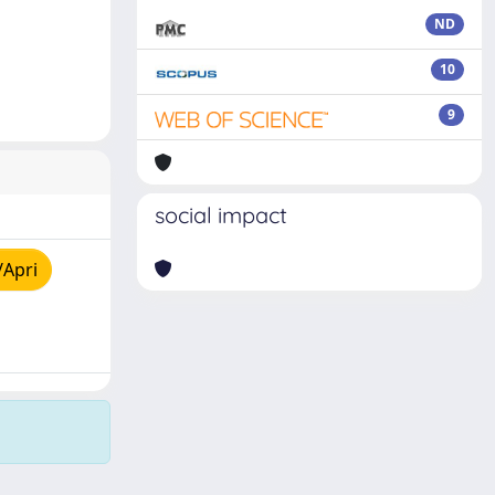
ND
10
9
social impact
/Apri