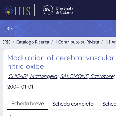
IRIS
IRIS
Catalogo Ricerca
1 Contributo su Rivista
1.1 Ar
Modulation of cerebral vascular 
nitric oxide
CHISARI, Mariangela
;
SALOMONE, Salvatore
;
2004-01-01
Scheda breve
Scheda completa
Sched