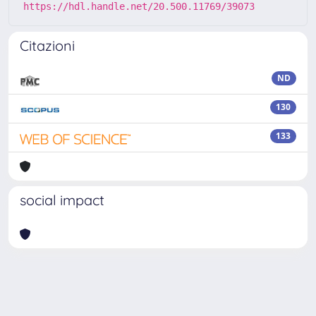
https://hdl.handle.net/20.500.11769/39073
Citazioni
ND
130
133
social impact
Powered by
IRIS
-
about IRIS
-