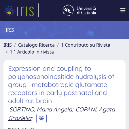
IRIS
IRIS
Catalogo Ricerca
1 Contributo su Rivista
1.1 Articolo in rivista
Expression and coupling to
polyphosphoinositide hydrolysis of
group I metabotropic glutamate
receptors in early postnatal and
adult rat brain
SORTINO, Maria Angela
;
COPANI, Agata
Graziella
;