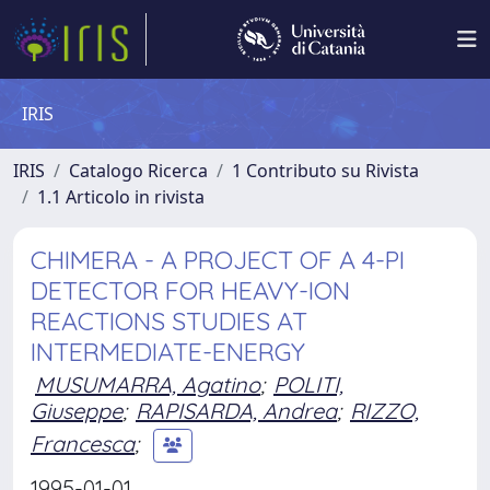
IRIS
IRIS
Catalogo Ricerca
1 Contributo su Rivista
1.1 Articolo in rivista
CHIMERA - A PROJECT OF A 4-PI
DETECTOR FOR HEAVY-ION
REACTIONS STUDIES AT
INTERMEDIATE-ENERGY
MUSUMARRA, Agatino
;
POLITI,
Giuseppe
;
RAPISARDA, Andrea
;
RIZZO,
Francesca
;
1995-01-01